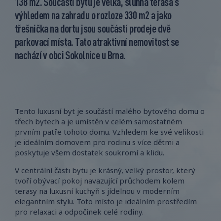
138 m2. Součástí bytu je velká, slunná terasa s
výhledem na zahradu o rozloze 330 m2 a jako
třešnička na dortu jsou součástí prodeje dvě
parkovací místa. Tato atraktivní nemovitost se
nachází v obci Sokolnice u Brna.
Tento luxusní byt je součástí malého bytového domu o
třech bytech a je umístěn v celém samostatném
prvním patře tohoto domu. Vzhledem ke své velikosti
je ideálním domovem pro rodinu s více dětmi a
poskytuje všem dostatek soukromí a klidu.
V centrální části bytu je krásný, velký prostor, který
tvoří obývací pokoj navazující průchodem kolem
terasy na luxusní kuchyň s jídelnou v moderním
elegantním stylu. Toto místo je ideálním prostředím
pro relaxaci a odpočinek celé rodiny.