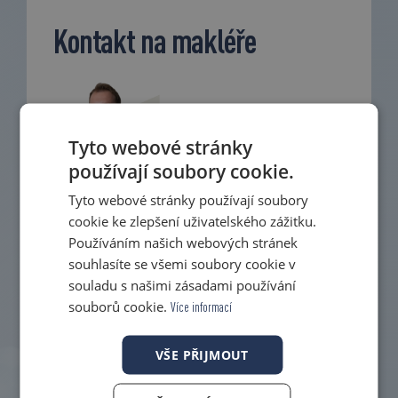
Kontakt na makléře
Tyto webové stránky
používají soubory cookie.
Tyto webové stránky používají soubory
cookie ke zlepšení uživatelského zážitku.
Používáním našich webových stránek
Vlastimil Pohajda
souhlasíte se všemi soubory cookie v
souladu s našimi zásadami používání
Realitní makléř a odpovědná osoba
souborů cookie.
Více informací
vlastimil.pohajda@pkrealestate.cz
VŠE PŘIJMOUT
+420 774 402 178