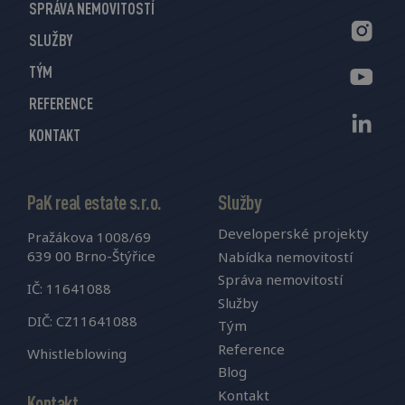
SPRÁVA NEMOVITOSTÍ
SLUŽBY
TÝM
REFERENCE
KONTAKT
PaK real estate s.r.o.
Služby
Developerské projekty
Pražákova 1008/69
639 00 Brno-Štýřice
Nabídka nemovitostí
Správa nemovitostí
IČ: 11641088
Služby
DIČ: CZ11641088
Tým
Reference
Whistleblowing
Blog
Kontakt
Kontakt