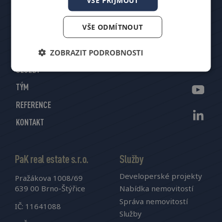
DEVELOPERSKÉ PROJEKTY
VŠE ODMÍTNOUT
NABÍDKA NEMOVITOSTÍ
ZOBRAZIT PODROBNOSTI
SPRÁVA NEMOVITOSTÍ
SLUŽBY
TÝM
REFERENCE
KONTAKT
PaK real estate s.r.o.
Služby
Developerské projekty
Pražákova 1008/69
639 00 Brno-Štýřice
Nabídka nemovitostí
Správa nemovitostí
IČ: 11641088
Služby