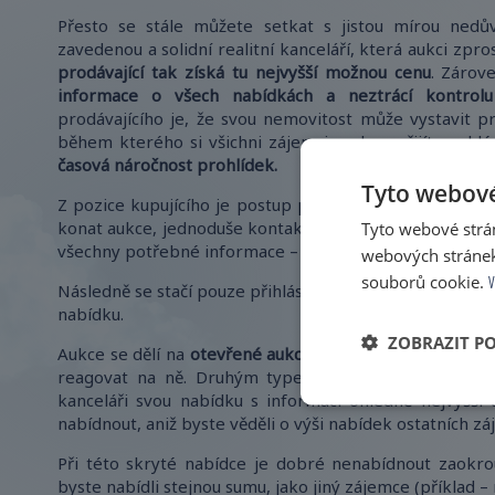
Přesto se stále můžete setkat s jistou mírou nedů
zavedenou a solidní realitní kanceláří, která aukci zpro
prodávající tak získá tu nejvyšší možnou
cenu
. Zárov
informace o všech nabídkách a neztrácí kontro
prodávajícího je, že svou nemovitost může vystavit p
během kterého si všichni zájemci mohou přijít prohl
časová náročnost prohlídek.
Tyto webové
Z pozice kupujícího je postup poměrně jednoduchý. Po
Tyto webové strán
konat aukce, jednoduše kontaktujete realitní kancelář
všechny potřebné informace – podmínky aukce i podmínk
webových stránek
souborů cookie.
V
Následně se stačí pouze přihlásit do aukčního portálu, kt
nabídku.
ZOBRAZIT P
Aukce se dělí na
otevřené aukce
, kdy můžete sledovat 
reagovat na ně. Druhým typem jsou
aukce za využi
kanceláři svou nabídku s informací ohledně nejvyšší 
nabídnout, aniž byste věděli o výši nabídek ostatních zá
Při této skryté nabídce je dobré nenabídnout zaokrou
byste nabídli stejnou sumu, jako jiný zájemce (příklad –