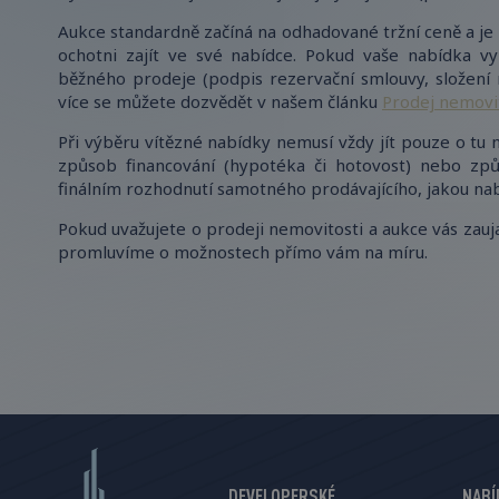
Aukce standardně začíná na odhadované tržní ceně a je 
ochotni zajít ve své nabídce. Pokud vaše nabídka vyh
běžného prodeje (podpis rezervační smlouvy, složení re
více se můžete dozvědět v našem článku
Prodej nemovi
Při výběru vítězné nabídky nemusí vždy jít pouze o tu 
způsob financování (hypotéka či hotovost) nebo způ
finálním rozhodnutí samotného prodávajícího, jakou nab
Pokud uvažujete o prodeji nemovitosti a aukce vás zauja
promluvíme o možnostech přímo vám na míru.
DEVELOPERSKÉ
NABÍ