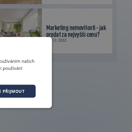
Marketing nemovitosti - jak
prodat za nejvyšší cenu?
16. 12. 2022
Používáním našich
i používání
E PŘIJMOUT