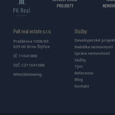
PROJEKTY
NEMOVI
PaK real estate s.r.o.
Služby
Developerské projek
Pražákova 1008/69
639 00 Brno-Štýřice
Nabídka nemovitostí
Správa nemovitostí
IČ: 11641088
Služby
DIČ: CZ11641088
Tým
Reference
Whistleblowing
Blog
Kontakt