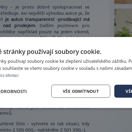
věry – je proto dobré spolupracovat se
středkuje. Asi největší výhodou aukce je, že
eň
je aukce transparentní -prodávající má
lu nad prodejem.
Dalším pozitivem pro
rohlídce například pouze na jeden víkend,
édnout nemovitost.
Odpadá tím tak stres a
 stránky používají soubory cookie.
kud vás zaujme nemovitost, u které se má
ky používají soubory cookie ke zlepšení uživatelského zážitku. 
, která stanoví datum aukce a poskytne vám
y týkající se prodeje nemovitosti.
 souhlasíte se všemi soubory cookie v souladu s našimi zásadam
íce informací
erý zajišťuje realitní kancelář a poslat svou
ODROBNOSTI
VŠE ODMÍTNOUT
VŠ
živě jednotlivé příhozy ostatních zájemců a
tí tzv. obálkové metody
– zašlete realitní
částky, kterou jste ochotni za nemovitost
jemců.
hlené číslo – vyhnete se tak situaci, kdy
 místo 2 500 000,- nabídněte 2 501 390,-).