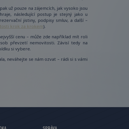
pak už pouze na zájemcích, jak vysoko jsou
raje, následující postup je stejný jako u
zervační jistiny, podpisy smluv, a další –
tosti krok za krokem
).
nejvyšší cenu – může zde například mít roli
sob převzetí nemovitosti. Závisí tedy na
ídku si vybere.
la, neváhejte se nám ozvat – rádi si s vámi
DKA
SPRÁVA