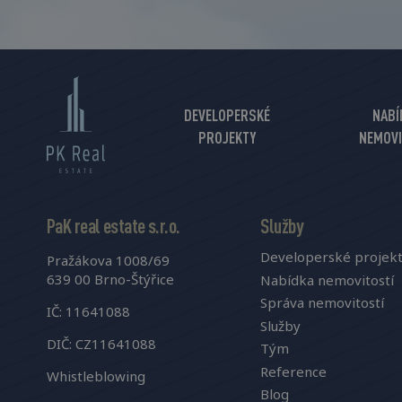
DEVELOPERSKÉ
NABÍ
PROJEKTY
NEMOVI
PaK real estate s.r.o.
Služby
Developerské projek
Pražákova 1008/69
639 00 Brno-Štýřice
Nabídka nemovitostí
Správa nemovitostí
IČ: 11641088
Služby
DIČ: CZ11641088
Tým
Reference
Whistleblowing
Blog