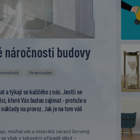
é náročnosti budovy
movitosti
Financování
t a týkají se každého z nás. Jestli se
ěcí, které Vás budou zajímat - protože u
í náklady na provoz. Jak je na tom váš
pi, možná vás u inzerátů zarazil červený
se však v takovém případě děsit –