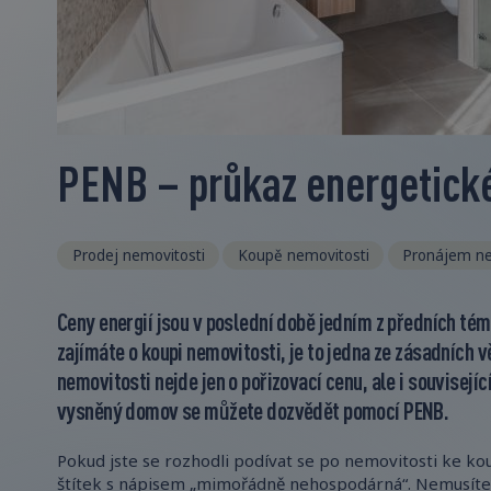
PENB – průkaz energetick
Prodej nemovitosti
Koupě nemovitosti
Pronájem ne
Ceny energií jsou v poslední době jedním z předních téma
zajímáte o koupi nemovitosti, je to jedna ze zásadních v
nemovitosti nejde jen o pořizovací cenu, ale i souvisejíc
vysněný domov se můžete dozvědět pomocí PENB.
Pokud jste se rozhodli podívat se po nemovitosti ke kou
štítek s nápisem „mimořádně nehospodárná“. Nemusíte 