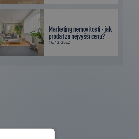
Marketing nemovitosti - jak
prodat za nejvyšší cenu?
16. 12. 2022