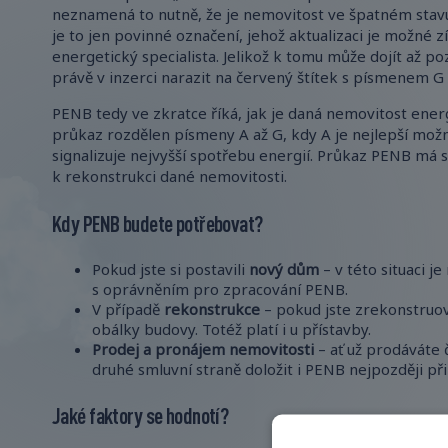
neznamená to nutně, že je nemovitost ve špatném stavu 
je to jen povinné označení, jehož aktualizaci je možné 
energetický specialista. Jelikož k tomu může dojít až po
právě v inzerci narazit na červený štítek s písmenem G
PENB tedy ve zkratce říká, jak je daná nemovitost ener
průkaz rozdělen písmeny A až G, kdy A je nejlepší možn
signalizuje nejvyšší spotřebu energií. Průkaz PENB má 
k rekonstrukci dané nemovitosti.
Kdy PENB budete potřebovat?
Pokud jste si postavili
nový dům
– v této situaci j
s oprávněním pro zpracování PENB.
V případě
rekonstrukce
– pokud jste zrekonstruova
obálky budovy. Totéž platí i u přístavby.
Prodej a pronájem nemovitosti
– ať už prodáváte 
druhé smluvní straně doložit i PENB nejpozději př
Jaké faktory se hodnotí?