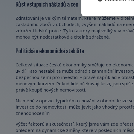
Růst vstupních nákladů a cen
Zdražování je velkým tématem, které můžeme viditelně
základního zboží v obchodech, zvýšení nákladů na energi
zdražení lidské práce. Tyto faktory mají velký vliv prá
mohou být nedostatkové a citelně zdražené.
Politická a ekonomická stabilita
Celková situace české ekonomiky směřuje do ekonomick
uvidí. Tato nestabilita může odradit zahraniční investo
bezpečnou zemi pro investici – právě například v oblasti
měnovým kurzem. Pokud lidé očekávají krizi, jsou spíše 
právě koupě nových nemovitostí.
Nicméně v opozici typickému chování v období krize se s
investice do nemovitosti může jevit jako vhodný prostřed
znehodnocením.
Výčet faktorů a skutečností, který jsme vám zde předst
ohledem na dynamické změny které v posledních měsícíc