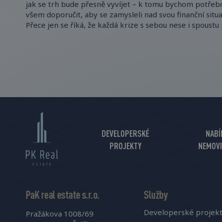
jak se trh bude přesně vyvíjet – k tomu bychom potře
všem doporučit, aby se zamysleli nad svou finanční situ
Přece jen se říká, že každá krize s sebou nese i spoustu p
DEVELOPERSKÉ
NABÍ
PROJEKTY
NEMOVI
PaK real estate s.r.o.
Služby
Developerské projek
Pražákova 1008/69