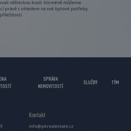
bovali věšteckou kouli. Nicméně můžeme
ací právě s ohledem na své bytové potřeby.
říležitostí.
DKA
SPRÁVA
SLUŽBY
TÝM
TOSTÍ
NEMOVITOSTÍ
Kontakt
ty
info@pkrealestate.cz