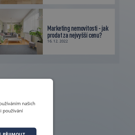
Marketing nemovitosti - jak
prodat za nejvyšší cenu?
16. 12. 2022
Používáním našich
i používání
E PŘIJMOUT