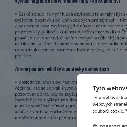
Vysoká migrace a odliv pracovní síly ze stavebnictví
V České republice nyní hledá azyl spousta ukrajinských 
zvýšenou poptávku po krátkodobých pronájmech – tím p
v posledním roce zvyšovaly již z důvodu růstu cen energ
pracovní síly, jelikož Ukrajinci odjakživa migrovali do Če
právě ve stavebnictví, či na řemeslných a dělnických poz
na Ukrajinu v rámci branné povinnosti – tento odliv m
rekonstrukce při současném zdražení práce, jelikož bu
pozicích.
Změna poměru nabídky a poptávky nemovitostí
V posledních letech byl realitní trh trhem prodávajícího
Tyto webové
většinou jste se setkali s vysokou konkurencí a přeplá
pozorovat obrat, kdy se zvyšuje počet nabízených nemo
Tyto webové strán
částečně je to zvýšená nabídka nemovitostí, které zde b
webových stránek
musí ze sankčních důvodů prodat. Nicméně je zde i dalš
souborů cookie.
V
a inflace spolu se zpřísněním podmínek pro hypoteční ú
méně dostupné a tím pádem klesá počet zájemců o kou
ZOBRAZIT P