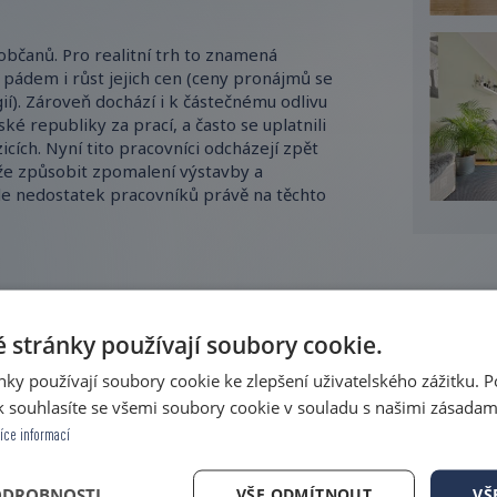
občanů. Pro realitní trh to znamená
ádem i růst jejich cen (ceny pronájmů se
ií). Zároveň dochází i k částečnému odlivu
ské republiky za prací, a často se uplatnili
icích. Nyní tito pracovníci odcházejí zpět
ůže způsobit zpomalení výstavby a
de nedostatek pracovníků právě na těchto
 – pokud jste chtěli koupit nemovitost,
 stránky používají soubory cookie.
cením kupní ceny. Tento rok je možné
vitostí a klesá počet zájemců o koupi –
ky používají soubory cookie ke zlepšení uživatelského zážitku. 
yly vlastněny ruskými subjekty a nyní je
 souhlasíte se všemi soubory cookie v souladu s našimi zásadam
í faktor, a to dynamický růst úrokové míry
íce informací
věry – ty se stávají pro běžného člověka
pi nemovitosti.
ODROBNOSTI
VŠE ODMÍTNOUT
VŠ