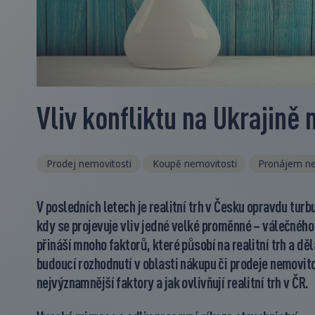
Vliv konfliktu na Ukrajině n
Prodej nemovitosti
Koupě nemovitosti
Pronájem ne
V posledních letech je realitní trh v Česku opravdu turbu
kdy se projevuje vliv jedné velké proměnné – válečného 
přináší mnoho faktorů, které působí na realitní trh a dě
budoucí rozhodnutí v oblasti nákupu či prodeje nemovito
nejvýznamnější faktory a jak ovlivňují realitní trh v ČR.