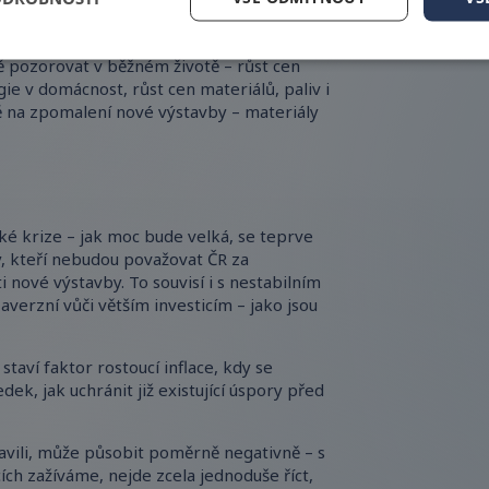
 pozorovat v běžném životě – růst cen
e v domácnost, růst cen materiálů, paliv i
vě na zpomalení nové výstavby – materiály
é krize – jak moc bude velká, se teprve
ry, kteří nebudou považovat ČR za
 nové výstavby. To souvisí i s nestabilním
averzní vůči větším investicím – jako jsou
taví faktor rostoucí inflace, kdy se
ek, jak uchránit již existující úspory před
avili, může působit poměrně negativně – s
h zažíváme, nejde zcela jednoduše říct,